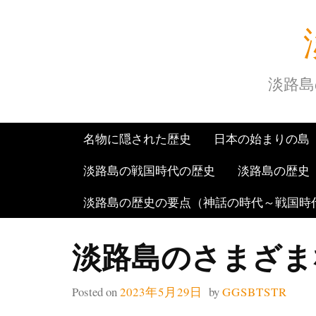
Skip
to
content
淡路島
名物に隠された歴史
日本の始まりの島
淡路島の戦国時代の歴史
淡路島の歴史
淡路島の歴史の要点（神話の時代～戦国時
淡路島のさまざま
Posted on
2023年5月29日
by
GGSBTSTR