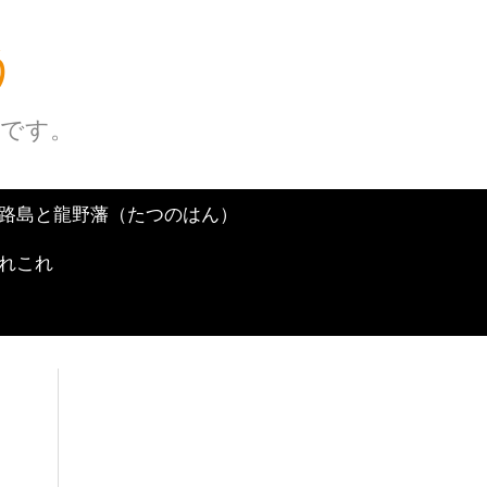
う
グです。
路島と龍野藩（たつのはん）
れこれ