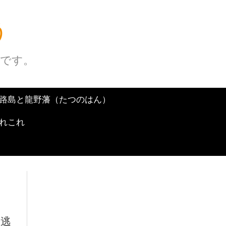
う
グです。
路島と龍野藩（たつのはん）
れこれ
見逃